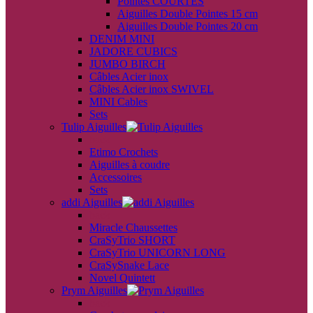
Pointes COURTES
Aiguilles Double Pointes 15 cm
Aiguilles Double Pointes 20 cm
DENIM MINI
JADORE CUBICS
JUMBO BIRCH
Câbles Acier inox
Câbles Acier inox SWIVEL
MINI Cables
Sets
Tulip Aiguilles
back
Etimo Crochets
Aiguilles à coudre
Accessoires
Sets
addi Aiguilles
back
Miracle Chaussettes
CraSyTrio SHORT
CraSyTrio UNICORN LONG
CraSySnake Lace
Novel Quintett
Prym Aiguilles
back