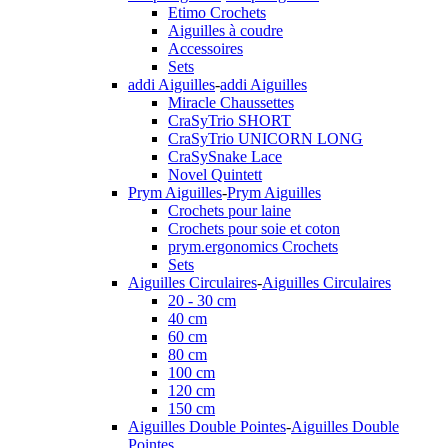
Etimo Crochets
Aiguilles à coudre
Accessoires
Sets
addi Aiguilles
-
addi Aiguilles
Miracle Chaussettes
CraSyTrio SHORT
CraSyTrio UNICORN LONG
CraSySnake Lace
Novel Quintett
Prym Aiguilles
-
Prym Aiguilles
Crochets pour laine
Crochets pour soie et coton
prym.ergonomics Crochets
Sets
Aiguilles Circulaires
-
Aiguilles Circulaires
20 - 30 cm
40 cm
60 cm
80 cm
100 cm
120 cm
150 cm
Aiguilles Double Pointes
-
Aiguilles Double
Pointes