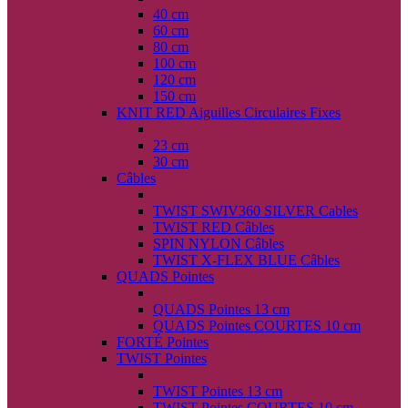
40 cm
60 cm
80 cm
100 cm
120 cm
150 cm
KNIT RED Aiguilles Circulaires Fixes
back
23 cm
30 cm
Câbles
back
TWIST SWIV360 SILVER Cables
TWIST RED Câbles
SPIN NYLON Câbles
TWIST X-FLEX BLUE Câbles
QUADS Pointes
back
QUADS Pointes 13 cm
QUADS Pointes COURTES 10 cm
FORTÉ Pointes
TWIST Pointes
back
TWIST Pointes 13 cm
TWIST Pointes COURTES 10 cm