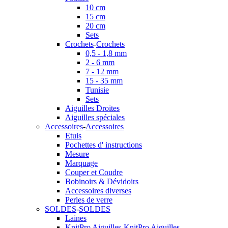
10 cm
15 cm
20 cm
Sets
Crochets
-
Crochets
0,5 - 1,8 mm
2 - 6 mm
7 - 12 mm
15 - 35 mm
Tunisie
Sets
Aiguilles Droites
Aiguilles spéciales
Accessoires
-
Accessoires
Etuis
Pochettes d' instructions
Mesure
Marquage
Couper et Coudre
Bobinoirs & Dévidoirs
Accessoires diverses
Perles de verre
SOLDES
-
SOLDES
Laines
KnitPro Aiguilles
-
KnitPro Aiguilles