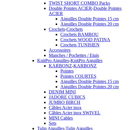
TWIST SHORT COMBO Packs
Double Pointes ACIER
-
Double Pointes
ACIER
Aiguilles Double Pointes 15 cm
Aiguilles Double Pointes 20 cm
Crochets
-
Crochets
Crochets BAMBOU
Crochets WOOD PATINA
Crochets TUNISIEN
Accessoires
Manches / Pochettes / Etuis
KnitPro Aiguilles
-
KnitPro Aiguilles
KARBONZ
-
KARBONZ
Pointes
Pointes COURTES
Aiguilles Double Pointes 15 cm
Aiguilles Double Pointes 20 cm
DENIM MINI
JADORE CUBICS
JUMBO BIRCH
Câbles Acier inox
Câbles Acier inox SWIVEL
MINI Cables
Sets
Tulip Aiguilles
-
Tulip Aiguilles