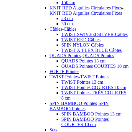
150 cm
KNIT RED Aiguilles Circulaires Fixes
-
KNIT RED Aiguilles Circulaires Fixes
23 cm
30 cm
Câbles
-
Câbles
TWIST SWIV360 SILVER Cables
TWIST RED Câbles
SPIN NYLON Câbles
TWIST X-FLEX BLUE Câbles
QUADS Pointes
-
QUADS Pointes
QUADS Pointes 13 cm
QUADS Pointes COURTES 10 cm
FORTÉ Pointes
TWIST Pointes
-
TWIST Pointes
TWIST Pointes 13 cm
TWIST Pointes COURTES 10 cm
TWIST Pointes TRÈS COURTES
8 cm
SPIN BAMBOO Pointes
-
SPIN
BAMBOO Pointes
SPIN BAMBOO Pointes 13 cm
SPIN BAMBOO Pointes
COURTES 10 cm
Sets