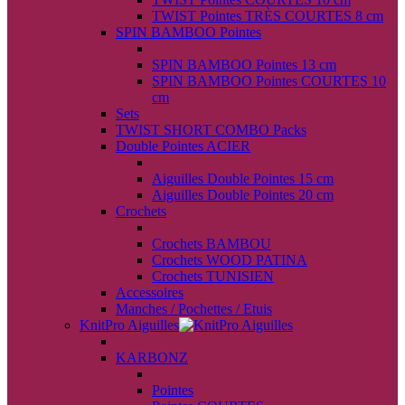
TWIST Pointes TRÈS COURTES 8 cm
SPIN BAMBOO Pointes
back
SPIN BAMBOO Pointes 13 cm
SPIN BAMBOO Pointes COURTES 10
cm
Sets
TWIST SHORT COMBO Packs
Double Pointes ACIER
back
Aiguilles Double Pointes 15 cm
Aiguilles Double Pointes 20 cm
Crochets
back
Crochets BAMBOU
Crochets WOOD PATINA
Crochets TUNISIEN
Accessoires
Manches / Pochettes / Etuis
KnitPro Aiguilles
back
KARBONZ
back
Pointes