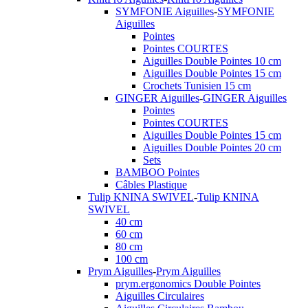
SYMFONIE Aiguilles
-
SYMFONIE
Aiguilles
Pointes
Pointes COURTES
Aiguilles Double Pointes 10 cm
Aiguilles Double Pointes 15 cm
Crochets Tunisien 15 cm
GINGER Aiguilles
-
GINGER Aiguilles
Pointes
Pointes COURTES
Aiguilles Double Pointes 15 cm
Aiguilles Double Pointes 20 cm
Sets
BAMBOO Pointes
Câbles Plastique
Tulip KNINA SWIVEL
-
Tulip KNINA
SWIVEL
40 cm
60 cm
80 cm
100 cm
Prym Aiguilles
-
Prym Aiguilles
prym.ergonomics Double Pointes
Aiguilles Circulaires