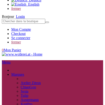
Deutsch
English
fermer
Bonjour
Login
Mon Compte
Checkout
Se connecter
fermer
0
Mon Panier
Menu
fermer
Marques
retour
Atelier Zitron
ChiaoGoo
Sesia
Tulip
Austermann
KnitPro