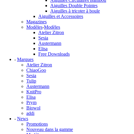
Aiguilles Circulaires Bambou
Aiguilles Double Pointes
Aiguilles à tricoter à boule
Aiguilles et Accessoires
Magazines
Modèles
-
Modèles
Atelier Zitron
Sesia
Austermann
Elisa
Free Downloads
-
Marques
Atelier Zitron
ChiaoGoo
Sesia
Tulip
Austermann
KnitPro
Elisa
Prym
Biowol
addi
-
News
Promotions
Nouveau dans la gamme