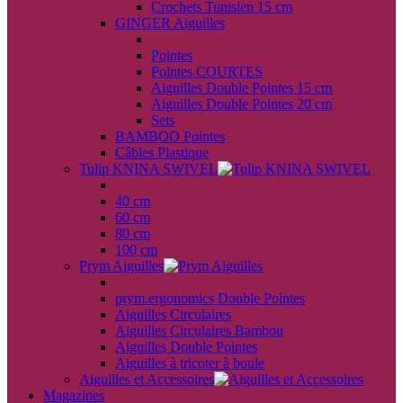
Crochets Tunisien 15 cm
GINGER Aiguilles
back
Pointes
Pointes COURTES
Aiguilles Double Pointes 15 cm
Aiguilles Double Pointes 20 cm
Sets
BAMBOO Pointes
Câbles Plastique
Tulip KNINA SWIVEL
back
40 cm
60 cm
80 cm
100 cm
Prym Aiguilles
back
prym.ergonomics Double Pointes
Aiguilles Circulaires
Aiguilles Circulaires Bambou
Aiguilles Double Pointes
Aiguilles à tricoter à boule
Aiguilles et Accessoires
Magazines