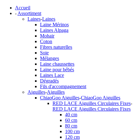
Accueil
-
Assortiment
Laines
-
Laines
Laine Mérinos
Laines Alpaga
Mohair
Coton
Fibres naturelles
Soie
Mélanges
Laine chaussettes
Laine pour bébés
Laines Lace
Dégradés
Fils d'accompagnement
Aiguilles
-
Aiguilles
ChiaoGoo Aiguilles
-
ChiaoGoo Aiguilles
RED LACE Aiguilles Circulaires Fixes
-
RED LACE Aiguilles Circulaires Fixes
40 cm
60 cm
80 cm
100 cm
120 cm