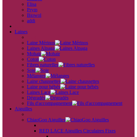
Elisa
Prym
Biowol
addi
back
Laines
back
Laine Mérinos
Laines Alpaga
Mohair
Coton
Fibres naturelles
Soie
Mélanges
Laine chaussettes
Laine pour bébés
Laines Lace
Dégradés
Fils d'accompagnement
Aiguilles
back
ChiaoGoo Aiguilles
back
RED LACE Aiguilles Circulaires Fixes
back