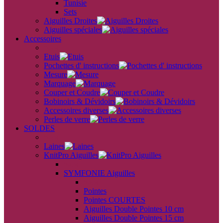
Tunisie
Sets
Aiguilles Droites
Aiguilles spéciales
Accessoires
back
Etuis
Pochettes d' instructions
Mesure
Marquage
Couper et Coudre
Bobinoirs & Dévidoirs
Accessoires diverses
Perles de verre
SOLDES
back
Laines
KnitPro Aiguilles
back
SYMFONIE Aiguilles
back
Pointes
Pointes COURTES
Aiguilles Double Pointes 10 cm
Aiguilles Double Pointes 15 cm