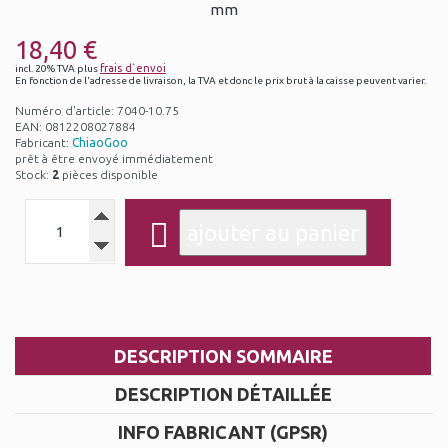
18,40 €
frais d`envoi
incl. 20% TVA plus
En fonction de l'adresse de livraison, la TVA et donc le prix brut à la caisse peuvent varier.
Numéro d'article: 7040-10.75
EAN: 0812208027884
Fabricant:
ChiaoGoo
prêt à être envoyé immédiatement
Stock:
2
pièces disponible
DESCRIPTION SOMMAIRE
DESCRIPTION DÉTAILLÉE
INFO FABRICANT (GPSR)